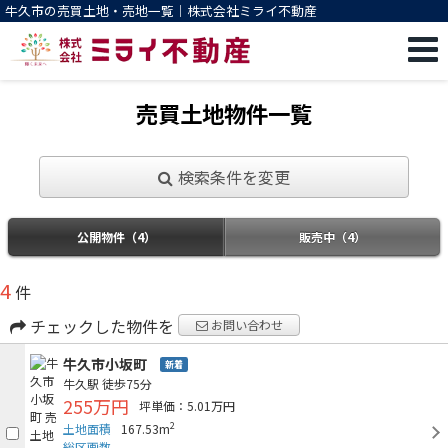
牛久市の売買土地・売地一覧｜株式会社ミライ不動産
売買土地物件一覧
検索条件を変更
公開物件（4）
販売中（4）
4
件
チェックした物件を
お問い合わせ
牛久市小坂町
新着
牛久駅
徒歩75分
255万円
坪単価：5.01万円
2
土地面積
167.53m
総区画数