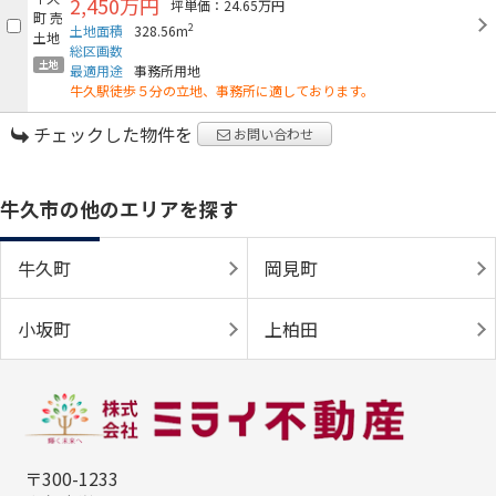
2,450万円
坪単価：24.65万円
2
土地面積
328.56m
総区画数
土地
最適用途
事務所用地
牛久駅徒歩５分の立地、事務所に適しております。
チェックした物件を
お問い合わせ
牛久市の他のエリアを探す
牛久町
岡見町
小坂町
上柏田
〒300-1233