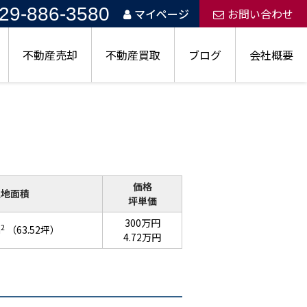
29-886-3580
マイページ
お問い合わせ
不動産売却
不動産買取
ブログ
会社概要
価格
土地面積
坪単価
300万円
2
m
（63.52坪）
4.72万円