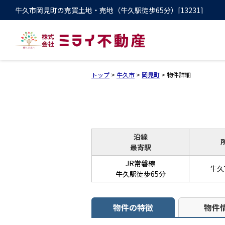
牛久市岡見町の売買土地・売地（牛久駅徒歩65分）[13231]
トップ
>
牛久市
>
岡見町
>
物件詳細
沿線
最寄駅
JR常磐線
牛久
牛久駅徒歩65分
物件の特徴
物件