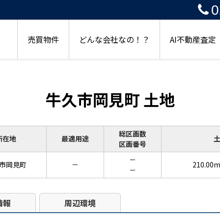
0
売買物件
どんな会社なの！？
AI不動産査定
牛久市岡見町 土地
総区画数
所在地
最適用途
区画番号
－
市岡見町
－
210.00
－
情報
周辺環境