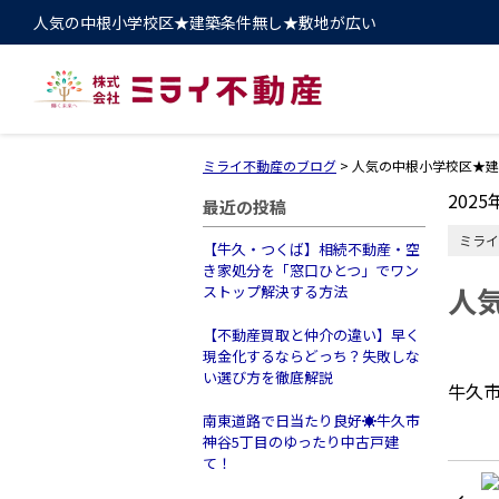
人気の中根小学校区★建築条件無し★敷地が広い
ミライ不動産のブログ
>
人気の中根小学校区★建
2025
最近の投稿
ミライ
【牛久・つくば】相続不動産・空
き家処分を「窓口ひとつ」でワン
人
ストップ解決する方法
【不動産買取と仲介の違い】早く
現金化するならどっち？失敗しな
い選び方を徹底解説
牛久
南東道路で日当たり良好☀️牛久市
神谷5丁目のゆったり中古戸建
て！