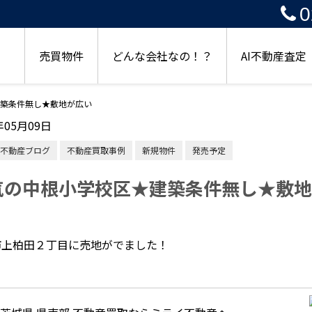
0
売買物件
どんな会社なの！？
AI不動産査定
築条件無し★敷地が広い
年05月09日
不動産ブログ
不動産買取事例
新規物件
発売予定
気の中根小学校区★建築条件無し★敷地
市上柏田２丁目に売地がでました！