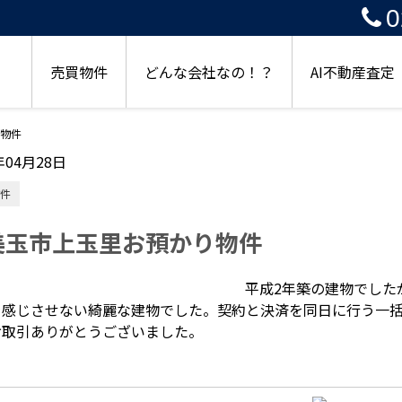
0
売買物件
どんな会社なの！？
AI不動産査定
物件
年04月28日
件
美玉市上玉里お預かり物件
平成2年築の建物でした
を感じさせない綺麗な建物でした。契約と決済を同日に行う一
お取引ありがとうございました。