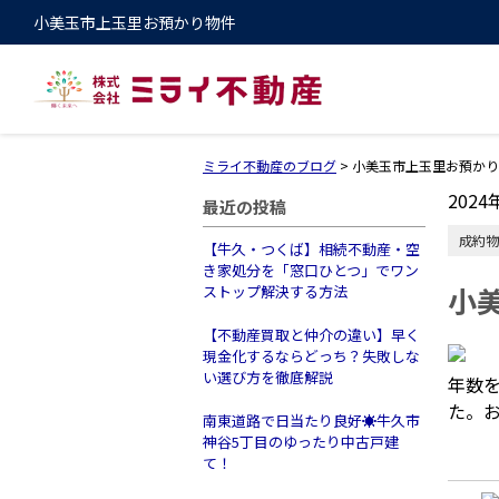
小美玉市上玉里お預かり物件
ミライ不動産のブログ
>
小美玉市上玉里お預かり
2024
最近の投稿
成約物
【牛久・つくば】相続不動産・空
き家処分を「窓口ひとつ」でワン
小
ストップ解決する方法
【不動産買取と仲介の違い】早く
現金化するならどっち？失敗しな
い選び方を徹底解説
年数
た。
南東道路で日当たり良好☀️牛久市
神谷5丁目のゆったり中古戸建
て！