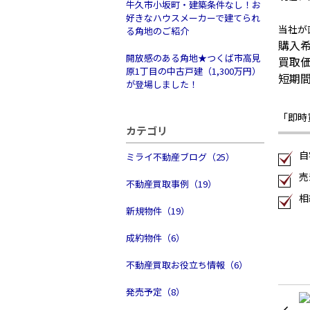
牛久市小坂町・建築条件なし！お
好きなハウスメーカーで建てられ
当社が
る角地のご紹介
購入
開放感のある角地★つくば市高見
買取
原1丁目の中古戸建（1,300万円）
短期
が登場しました！
「即時
カテゴリ
自
ミライ不動産ブログ（25）
売
不動産買取事例（19）
相
新規物件（19）
成約物件（6）
不動産買取お役立ち情報（6）
発売予定（8）