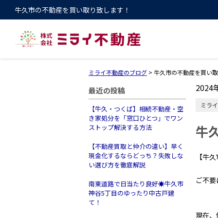
牛久市の不動産を買い取り致します！
ミライ不動産のブログ
>
牛久市の不動産を買い取
2024
最近の投稿
ミライ
【牛久・つくば】相続不動産・空
き家処分を「窓口ひとつ」でワン
牛
ストップ解決する方法
【不動産買取と仲介の違い】早く
現金化するならどっち？失敗しな
【牛久
い選び方を徹底解説
ご不要
南東道路で日当たり良好☀️牛久市
土地
神谷5丁目のゆったり中古戸建
て！
現在、