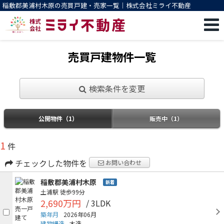
稲敷郡美浦村木原の売買戸建・売家一覧｜株式会社ミライ不動産
売買戸建物件一覧
検索条件を変更
公開物件（1）
販売中（1）
1
件
チェックした物件を
お問い合わせ
稲敷郡美浦村木原
新着
土浦駅
徒歩99分
2,690万円
/ 3LDK
築年月
2026年06月
建物構造
木造