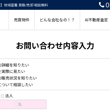
0
地域密着 買取/売却 相談無料
売買物件
どんな会社なの！？
AI不動産査定
お問い合わせ内容入力
の詳細を知りたい
を実際に見たい
の販売状況を知りたい
について相談したい
法人
名