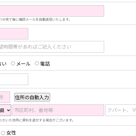
わせ完了後に確認メールを自動送信いたします。
望時間帯があればご記入ください
ない
メール
電話
号
市区町村、番地等
アパート、
ただいた住所に資料を送付する場合がございます。
女性